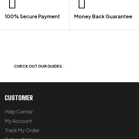
100% Secure Payment
Money Back Guarantee
LET US GUIDE YOU IN YOUR CHOICE
OF WORKWEAR
CHECK OUT OUR GUIDES
CUSTOMER
Help Center
My Account
Track My Order