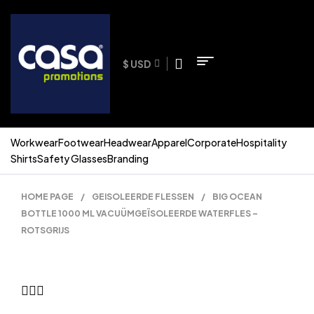
$ USD
Workwear
Footwear
Headwear
Apparel
Corporate
Hospitality
Shirts
Safety Glasses
Branding
HOME PAGE
/
GEISOLEERDE FLESSEN
/
BIG OCEAN
BOTTLE 1000 ML VACUÜMGEÏSOLEERDE WATERFLES –
ROTSGRIJS