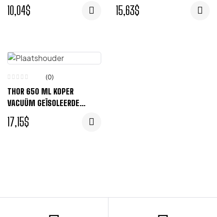
– TITANIUM
GEÏSOLEERDE FLES – BRUIN
10,04
$
15,63
$
(0)
THOR 650 ML KOPER
VACUÜM GEÏSOLEERDE
DRINKFLES – LIME
17,15
$