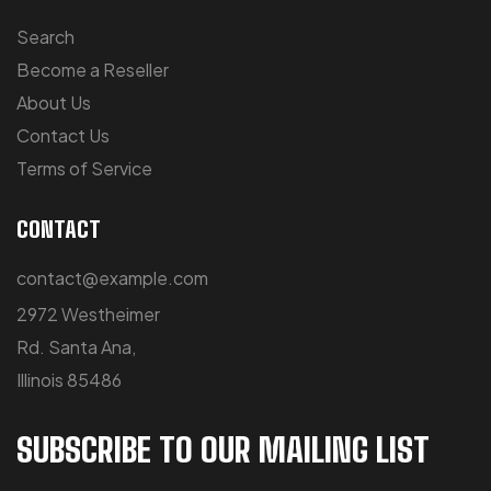
Search
Become a Reseller
About Us
Contact Us
Terms of Service
CONTACT
contact@example.com
2972 Westheimer
Rd. Santa Ana,
Illinois 85486
SUBSCRIBE TO OUR MAILING LIST