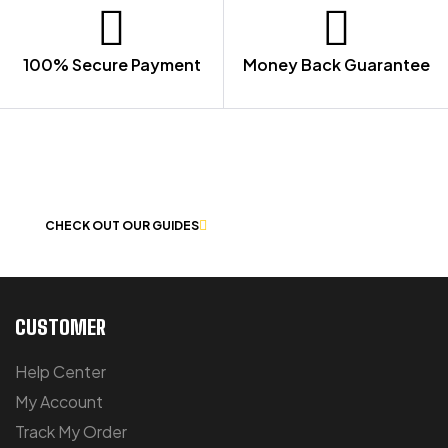
100% Secure Payment
Money Back Guarantee
LET US GUIDE YOU IN YOUR CHOICE
OF WORKWEAR
CHECK OUT OUR GUIDES
CUSTOMER
Help Center
My Account
Track My Order