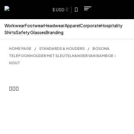
$ USD
Workwear
Footwear
Headwear
Apparel
Corporate
Hospitality
Shirts
Safety Glasses
Branding
HOME PAGE
/
STANDARDS & HOUDERS
/
BOSONA
TELEFOONHOUDER MET SLEUTELHANGER VAN BAMBOE –
HOUT