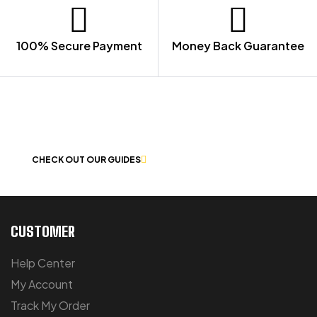
100% Secure Payment
Money Back Guarantee
LET US GUIDE YOU IN YOUR CHOICE
OF WORKWEAR
CHECK OUT OUR GUIDES
CUSTOMER
Help Center
My Account
Track My Order