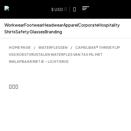
$ USD
Workwear
Footwear
Headwear
Apparel
Corporate
Hospitality
Shirts
Safety Glasses
Branding
HOME PAGE
/
WATERFLESSEN
/
CAMELBAK® THRIVE FLIP
VSS ROESTVRIJSTALEN WATERFLES VAN 740 ML MET
INKLAPBAAR RIETJE – LICHTGRIJS