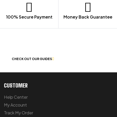
100% Secure Payment
Money Back Guarantee
LET US GUIDE YOU IN YOUR CHOICE
OF WORKWEAR
CHECK OUT OUR GUIDES
CUSTOMER
Help Center
My Account
Track My Order