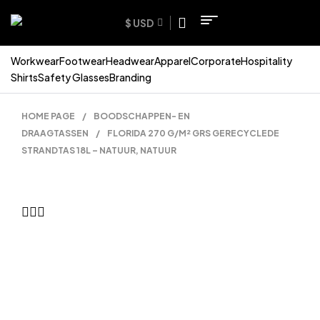
$ USD
Workwear
Footwear
Headwear
Apparel
Corporate
Hospitality
Shirts
Safety Glasses
Branding
HOME PAGE
/
BOODSCHAPPEN- EN
DRAAGTASSEN
/
FLORIDA 270 G/M² GRS GERECYCLEDE
STRANDTAS 18L – NATUUR, NATUUR