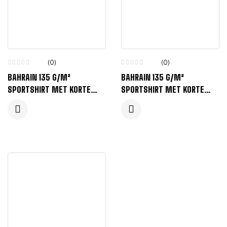
(0)
(0)
BAHRAIN 135 G/M²
BAHRAIN 135 G/M²
SPORTSHIRT MET KORTE
SPORTSHIRT MET KORTE
MOUWEN VOOR KINDEREN –
MOUWEN VOOR KINDEREN –
MAANLICHTBLAUW
KONINGSBLAUW