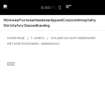
$ USD
Workwear
Footwear
Headwear
Apparel
Corporate
Hospitality
Shirts
Safety Glasses
Branding
HOME PAGE
/
T-SHIRTS
/
GOLDEN 160 G/M² HERENSHIRT
MET KORTE MOUWEN – EBBENHOUT