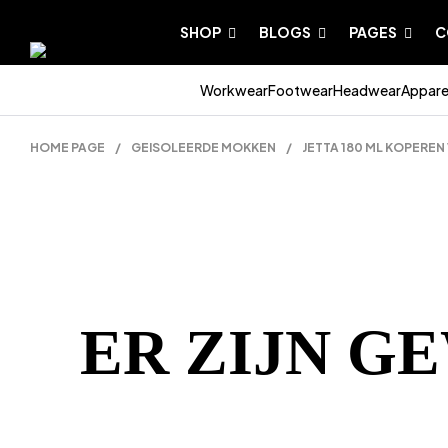
SHOP
BLOGS
PAGES
C
Workwear
Footwear
Headwear
Appare
HOME PAGE
/
GEISOLEERDE MOKKEN
/
JETTA 180 ML KOPERE
ER ZIJN G