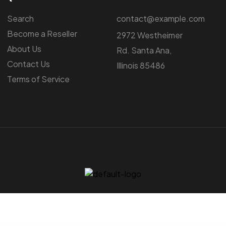
Search
contact@example.com
Become a Reseller
2972 Westheimer
About Us
Rd. Santa Ana,
Contact Us
Illinois 85486
Terms of Service