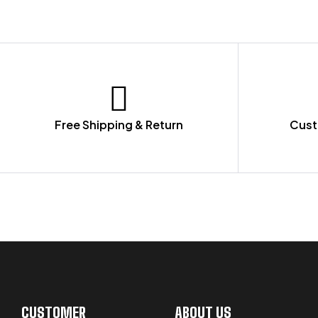
Free Shipping & Return
Cust
LET US GUIDE YOU IN YOUR CHOICE
CUSTOMER
ABOUT US