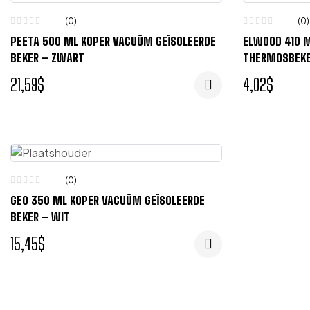
(0)
(0)
PEETA 500 ML KOPER VACUÜM GEÏSOLEERDE
ELWOOD 410 M
BEKER – ZWART
THERMOSBEKER
21,59
$
4,02
$
(0)
GEO 350 ML KOPER VACUÜM GEÏSOLEERDE
BEKER – WIT
15,45
$