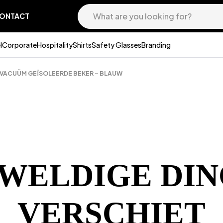
ONTACT
l
Corporate
Hospitality
Shirts
Safety Glasses
Branding
N VACUÜM GEÏSOLEERDE BEKER – BLAUW
EWELDIGE DIN
VERSCHIET