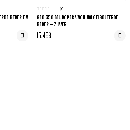
(0)
ERDE BEKER EN
GEO 350 ML KOPER VACUÜM GEÏSOLEERDE
BEKER – ZILVER
15,45
$