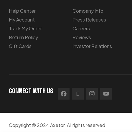
Help Center
Company Info
My Account
Press Releases
Track My Order
Careers
Return Policy
Reviews
Gift Cards
Investor Relations
CONNECT WITH US
Copyright © 2024 Axetor. All rights reserved