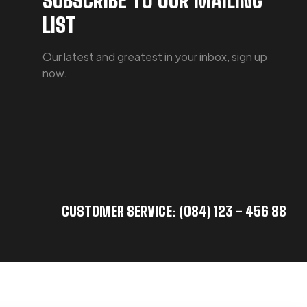
LIST
Our latest and greatest in your inbox, sign up
now.
CUSTOMER SERVICE: (084) 123 - 456 88