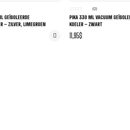
(0)
L GEÏSOLEERDE
PIKA 330 ML VACUUM GEÏSOLE
 – ZILVER, LIMEGROEN
KOELER – ZWART
11,95
$