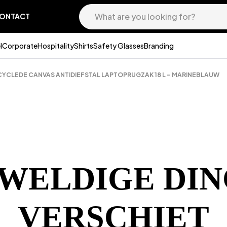
ONTACT
l
Corporate
Hospitality
Shirts
Safety Glasses
Branding
ECYCLEDE CANVAS ANTIDIEFSTAL LAPTOPRUGZAK 18 L – MARINEBLAUW
EWELDIGE DIN
VERSCHIET