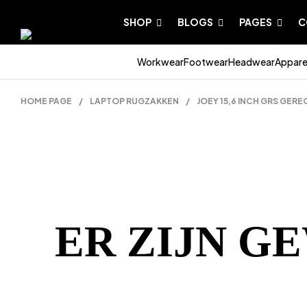
SHOP
BLOGS
PAGES
C
Workwear
Footwear
Headwear
Appare
HOME PAGE
/
LAPTOP RUGZAKKEN
/
JOEY 15,6 INCH GRS GER
ER ZIJN G