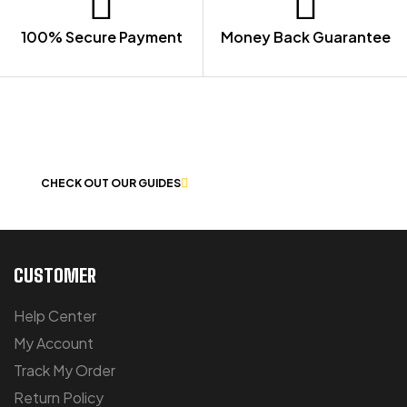
100% Secure Payment
Money Back Guarantee
LET US GUIDE YOU IN YOUR CHOICE
OF WORKWEAR
CHECK OUT OUR GUIDES
CUSTOMER
Help Center
My Account
Track My Order
Return Policy