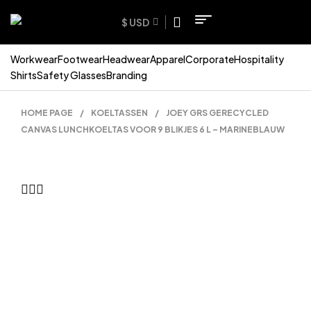
$ USD
Workwear
Footwear
Headwear
Apparel
Corporate
Hospitality
Shirts
Safety Glasses
Branding
HOME PAGE
/
KOELTASSEN
/
JOEY GRS GERECYCLED
CANVAS LUNCHKOELTAS VOOR 9 BLIKJES 6 L – MARINEBLAUW