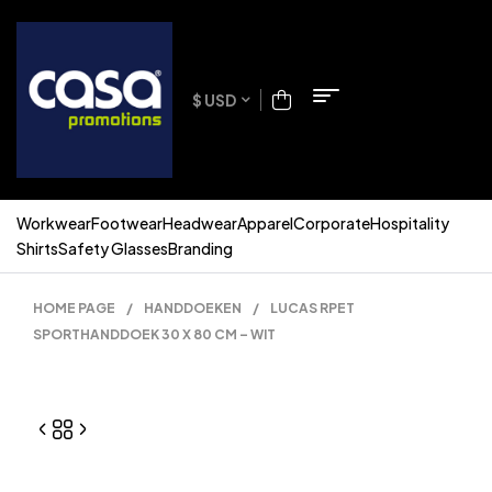
$ USD
Workwear
Footwear
Headwear
Apparel
Corporate
Hospitality
Shirts
Safety Glasses
Branding
HOME PAGE
/
HANDDOEKEN
/
LUCAS RPET
SPORTHANDDOEK 30 X 80 CM – WIT