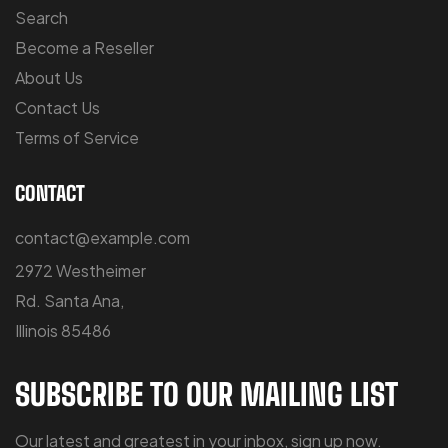
Search
Become a Reseller
About Us
Contact Us
Terms of Service
CONTACT
contact@example.com
2972 Westheimer
Rd. Santa Ana,
Illinois 85486
SUBSCRIBE TO OUR MAILING LIST
Our latest and greatest in your inbox, sign up now.