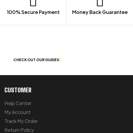
100% Secure Payment
Money Back Guarantee
LET US GUIDE YOU IN YOUR CHOICE
OF WORKWEAR
CHECK OUT OUR GUIDES
CUSTOMER
Help Center
My Account
Track My Order
Return Policy