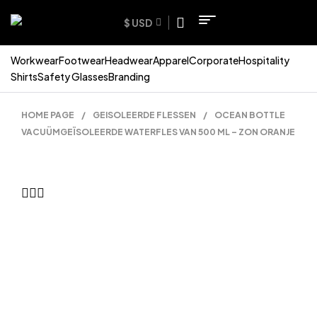
$ USD
Workwear
Footwear
Headwear
Apparel
Corporate
Hospitality
Shirts
Safety Glasses
Branding
HOME PAGE
/
GEISOLEERDE FLESSEN
/
OCEAN BOTTLE
VACUÜMGEÏSOLEERDE WATERFLES VAN 500 ML – ZON ORANJE