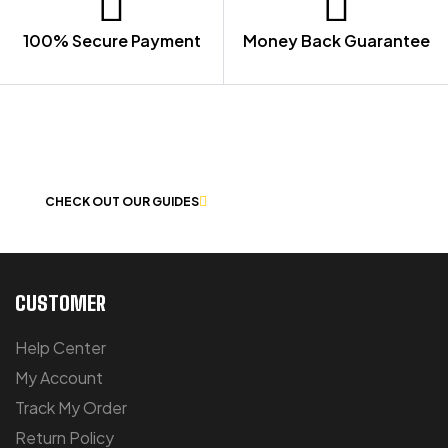
100% Secure Payment
Money Back Guarantee
LET US GUIDE YOU IN YOUR CHOICE
OF WORKWEAR
CHECK OUT OUR GUIDES
CUSTOMER
Help Center
My Account
Track My Order
Return Policy