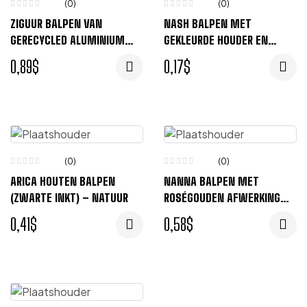
(0)
(0)
ZIGUUR BALPEN VAN
NASH BALPEN MET
GERECYCLED ALUMINIUM
GEKLEURDE HOUDER EN
(ZWARTE INKT) – BLAUW
ZWARTE GRIP (ZWARTE
0,89
$
0,17
$
INKT) – ROOD, ZWART
(0)
(0)
ARICA HOUTEN BALPEN
NANNA BALPEN MET
(ZWARTE INKT) – NATUUR
ROSÉGOUDEN AFWERKING
(ZWARTE INKT) – WIT
0,41
$
0,58
$