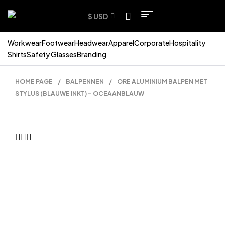
$ USD
Workwear
Footwear
Headwear
Apparel
Corporate
Hospitality
Shirts
Safety Glasses
Branding
HOME PAGE
/
BALPENNEN
/
ORE ALUMINIUM BALPEN MET
STYLUS (BLAUWE INKT) – OCEAANBLAUW