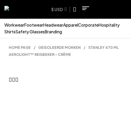
$ USD
Workwear
Footwear
Headwear
Apparel
Corporate
Hospitality
Shirts
Safety Glasses
Branding
HOME PAGE
/
GEISOLEERDE MOKKEN
/
STANLEY 470 ML
AEROLIGHT™ REISBEKER – CRÈME