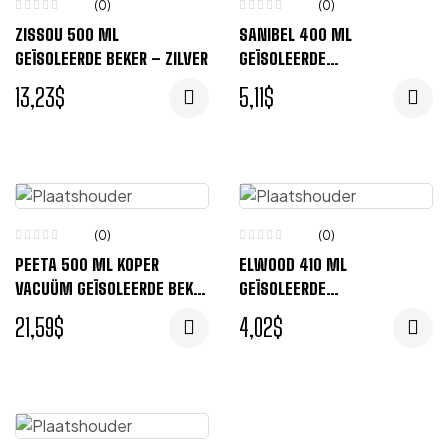
(0)
(0)
ZISSOU 500 ML
SANIBEL 400 ML
GEÏSOLEERDE BEKER – ZILVER
GEÏSOLEERDE
THERMOSBEKER – ZILVER,
13,23
$
5,11
$
GRIJS
(0)
(0)
PEETA 500 ML KOPER
ELWOOD 410 ML
VACUÜM GEÏSOLEERDE BEKER
GEÏSOLEERDE
– CHROOM
THERMOSBEKER – ZILVER,
21,59
$
4,02
$
ROOD