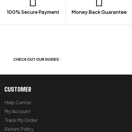
100% Secure Payment
Money Back Guarantee
LET US GUIDE YOU IN YOUR CHOICE
OF WORKWEAR
CHECK OUT OUR GUIDES
CUSTOMER
Help Center
My Account
Track My Order
Return Policy