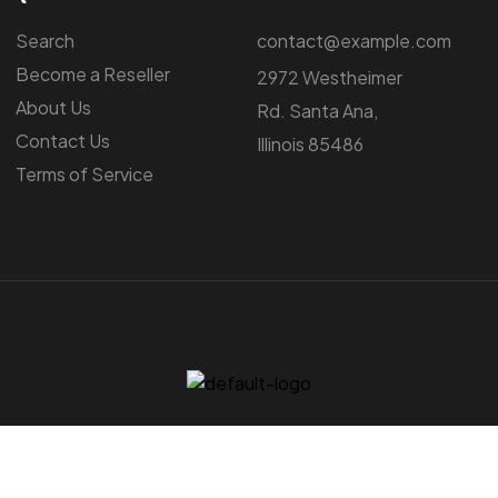
Search
contact@example.com
Become a Reseller
2972 Westheimer
About Us
Rd. Santa Ana,
Contact Us
Illinois 85486
Terms of Service