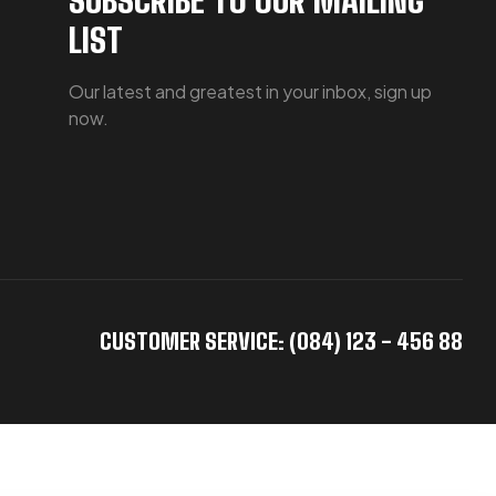
LIST
Our latest and greatest in your inbox, sign up
now.
CUSTOMER SERVICE: (084) 123 - 456 88