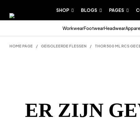
SHOP
BLOGS
PAGES
C
Workwear
Footwear
Headwear
Appare
HOME PAGE
/
GEISOLEERDE FLESSEN
/
THOR 500 ML RCS GEC
ER ZIJN G