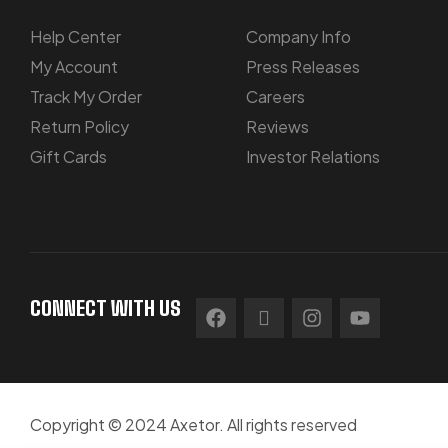
Help Center
Company Info
My Account
Press Releases
Track My Order
Careers
Return Policy
Reviews
Gift Cards
Investor Relations
CONNECT WITH US
Copyright © 2024 Axetor. All rights reserved