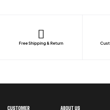
Free Shipping & Return
Cust
LET US GUIDE YOU IN YOUR CHOICE
CUSTOMER
ABOUT US