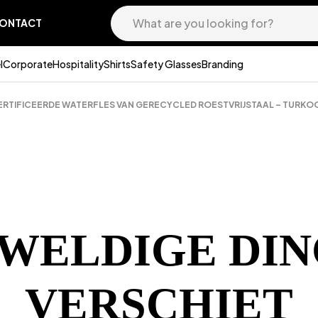
ONTACT
l
Corporate
Hospitality
Shirts
Safety Glasses
Branding
ERTIFICEERDE WATERFLES VAN GERECYCLED ROESTVRIJSTAAL – TURKO
EWELDIGE DIN
VERSCHIET