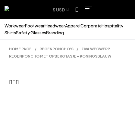
$ USD
Workwear
Footwear
Headwear
Apparel
Corporate
Hospitality
Shirts
Safety Glasses
Branding
HOME PAGE
/
REGENPONCHO'S
/
ZIVA WEGWERP
REGENPONCHO MET OPBERGTASJE – KONINGSBLAUW