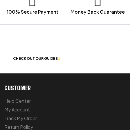
100% Secure Payment
Money Back Guarantee
LET US GUIDE YOU IN YOUR CHOICE
OF WORKWEAR
CHECK OUT OUR GUIDES
CUSTOMER
Help Center
My Account
Track My Order
Return Policy