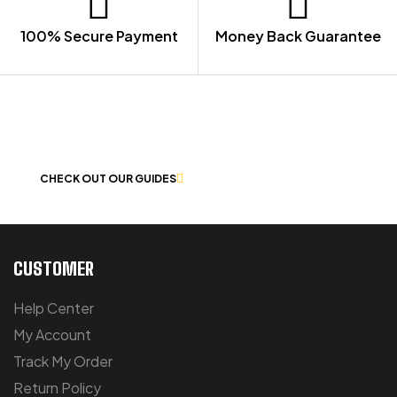
100% Secure Payment
Money Back Guarantee
LET US GUIDE YOU IN YOUR CHOICE
OF WORKWEAR
CHECK OUT OUR GUIDES
CUSTOMER
Help Center
My Account
Track My Order
Return Policy