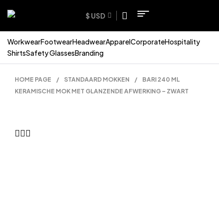
$ USD
Workwear
Footwear
Headwear
Apparel
Corporate
Hospitality
Shirts
Safety Glasses
Branding
HOME PAGE
/
STANDAARD MOKKEN
/
BARI 240 ML
KERAMISCHE MOK MET GLANZENDE AFWERKING – ZWART